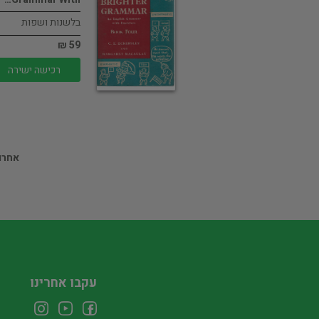
בלשנות ושפות
59 ₪
רכישה ישירה
אחרון
עקבו אחרינו