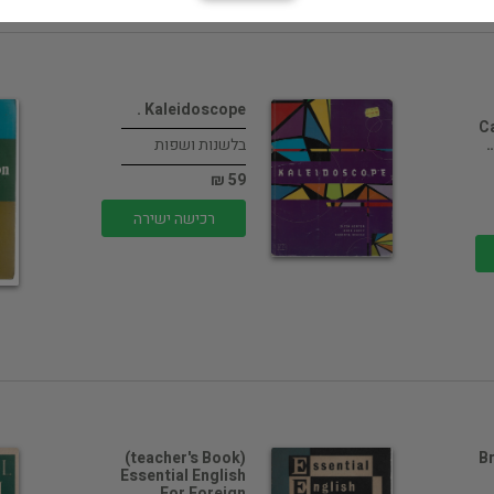
Kaleidoscope .
C
בלשנות ושפות
59 ₪
רכישה ישירה
(teacher's Book)
B
Essential English
For Foreign…