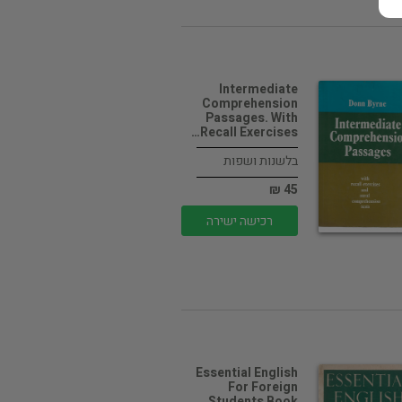
Intermediate
Comprehension
Passages. With
Recall Exercises…
בלשנות ושפות
45 ₪
רכישה ישירה
Essential English
For Foreign
Students Book…