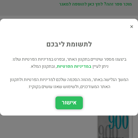
מוכר ספר זהה? לחץ כאן להוספה למאגר
×
ספרים נוספים מאת Varios
New English 900, Book 5
לתשומת ליבכם
בלשנות ושפות
ביצענו מספר שינויים בתקנון האתר, ובפרט במדיניות הפרטיות שלנו.
ניתן לעיין
במדיניות הפרטיות
, ובתקנון המלא.
המשך הגלישה באתר, מהווה הסכמה שלכם למדיניות הפרטיות ולתקנון
האתר המעודכנים, ולשימוש שאנו עושים בקוקיז.
English 900, Book Four
אישור
בלשנות ושפות