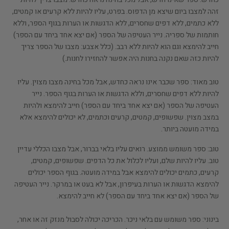
זהה למצבו ביום שיצא מן הדפוס. בפרט, עליו להיות ללא קרעים או קמטים,
ללא כתמים, ללא דפים שחסרים, ללא הדגשות או הערות בגוף הספר, וללא
חותמות של ספריה. נייר העטיפה של הספר (אם יצא אחד ביחד עם הספר)
חייב להימצא וגם הוא להיות ללא רבב. (כלל אצבע: מצבו של הספר צריך
להיות כזה שאם נקנה בחנות היה אפשר להחזירו לחנות.)
טוב מאוד:
ספר שכבר אינו נראה כחדש, אבל מכל בחינה מצבו מצוין. עליו
להיות ללא דפים שחסרים, וללא הדגשות או הערות בגוף הספר. נייר
העטיפה של הספר (אם יצא אחד ביחד עם הספר) חייב להימצא ולהיות
במצב מצוין. שפשופים, קמטים, קרעים וכתמים, לא יכולים להימצא אלא
במידה מועטה ביותר.
טוב:
ספר משומש ממוצע. רואים עליו בלאי בברור, אבל מצבו הכללי עדיין
טוב. עליו להיות שלם, ועליו לכלול את כל הדפים. שפשופים, קמטים,
קרעים, כתמים יכולים להימצא אבל במידה מועטה. בגוף הספר יכולים
להימצא הדגשות או הערות בעיפרון, אבל לא בעט או במרקר. נייר העטיפה
של הספר (אם יצא אחד ביחד עם הספר) לא חייב להימצא.
בינוני:
ספר משומש עם בלאי ניכר. הכריכה יכולה לסבול מנזק זה או אחר,