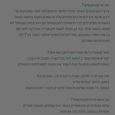
מה זה '
מבוקשים
'?
בדף 'המבוקשים' באתר תוכלו למסור פרטים לגבי ספר שמבוקש על
ידכם ואשר אין לכם פרטים מלאים עליו או שאינו נמצא במאגר האתר.
המערכת תציע לכם לבד להוסיפו ל'מבוקשים' אם היא תזהה שהספר לא
נמצא במאגר אתר. כמו כן, תוכלו לגשת לקטגוריה זאת לבד ולפרסם
בה את הספר המבוקש. צפו לפניות מסוחרים לגבי הספר הנ"ל לפי
הפרטים שהשארתם.
חסר קטגוריה ו/או חנות ו/או לינק ו/או אחר?
יוצרים איתנו קשר. ב'
כתוב לנו
' בכל הערה, תגובה או הצעה,
נשמח לשמוע מכם על מנת לשפר את האתר לתועלתכם והנאתכם.
ומה אם יש לי תלונה, הערה, ביקורת וכו', האם תגיבו?
כמובן. כיתבו ישירות אלינו.
כאמור, כל תגובה שלכם תישקל ותיבדק בכובד ראש בהתאם.
מה אתם מרוויחים מהאתר?
עלות שנתית רק מהסוחרים באתר. אנו שמחים, כאוהבי ספרים
וספרות בעצמנו, לתת במה אמיתית