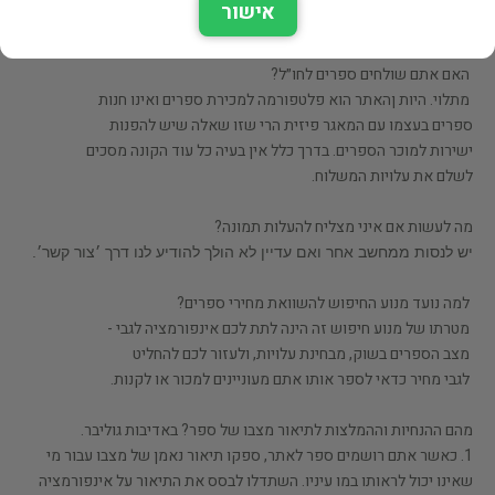
אישור
הכותר יקבל תאריך מעודכן של יום העדכון.
האם אתם שולחים ספרים לחו״ל?
מתלוי. היות ןהאתר הוא פלטפורמה למכירת ספרים ואינו חנות
ספרים בעצמו עם המאגר פיזית הרי שזו שאלה שיש להפנות
ישירות למוכר הספרים. בדרך כלל אין בעיה כל עוד הקונה מסכים
לשלם את עלויות המשלוח.
מה לעשות אם איני מצליח להעלות תמונה?
יש לנסות ממחשב אחר ואם עדיין לא הולך להודיע לנו דרך ׳צור קשר׳.
למה נועד מנוע החיפוש להשוואת מחירי ספרים?
מטרתו של מנוע חיפוש זה הינה לתת לכם אינפורמציה לגבי -
מצב הספרים בשוק, מבחינת עלויות, ולעזור לכם להחליט
לגבי מחיר כדאי לספר אותו אתם מעוניינים למכור או לקנות.
מהם ההנחיות וההמלצות לתיאור מצבו של ספר? באדיבות גוליבר.
1. כאשר אתם רושמים ספר לאתר, ספקו תיאור נאמן של מצבו עבור מי
שאינו יכול לראותו במו עיניו. השתדלו לבסס את התיאור על אינפורמציה