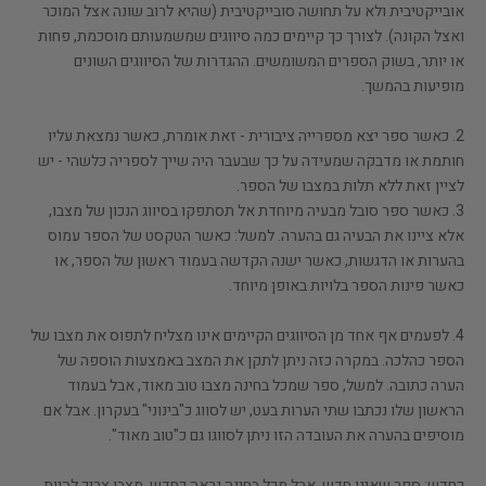
אובייקטיבית ולא על תחושה סובייקטיבית (שהיא לרוב שונה אצל המוכר
ואצל הקונה). לצורך כך קיימים כמה סיווגים שמשמעותם מוסכמת, פחות
או יותר, בשוק הספרים המשומשים. ההגדרות של הסיווגים השונים
מופיעות בהמשך.
2. כאשר ספר יצא מספרייה ציבורית - זאת אומרת, כאשר נמצאת עליו
חותמת או מדבקה שמעידה על כך שבעבר היה שייך לספריה כלשהי - יש
לציין זאת ללא תלות במצבו של הספר.
3. כאשר ספר סובל מבעיה מיוחדת אל תסתפקו בסיווג הנכון של מצבו,
אלא ציינו את הבעיה גם בהערה. למשל: כאשר הטקסט של הספר עמוס
בהערות או הדגשות, כאשר ישנה הקדשה בעמוד ראשון של הספר, או
כאשר פינות הספר בלויות באופן מיוחד.
4. לפעמים אף אחד מן הסיווגים הקיימים אינו מצליח לתפוס את מצבו של
הספר כהלכה. במקרה כזה ניתן לתקן את המצב באמצעות הוספה של
הערה כתובה. למשל, ספר שמכל בחינה מצבו טוב מאוד, אבל בעמוד
הראשון שלו נכתבו שתי הערות בעט, יש לסווג כ"בינוני" בעקרון. אבל אם
מוסיפים בהערה את העובדה הזו ניתן לסווגו גם כ"טוב מאוד".
כחדש:
ספר שאינו חדש, אבל מכל בחינה נראה כחדש. מצבו צריך להיות