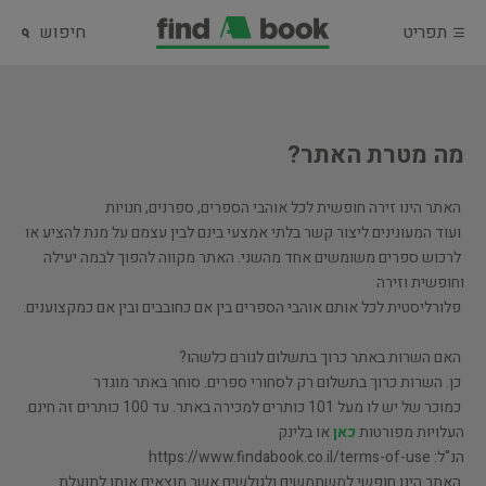
תפריט
חיפוש
מה מטרת האתר?
האתר הינו זירה חופשית לכל אוהבי הספרים, ספרנים, חנויות
ועוד המעונינים ליצור קשר בלתי אמצעי בינם לבין עצמם על מנת להציע או
לרכוש ספרים משומשים אחד מהשני. האתר מקווה להפוך לבמה יעילה
וחופשית וזירה
פלורליסטית לכל אותם אוהבי הספרים בין אם כחובבים ובין אם כמקצוענים.
האם השרות באתר כרוך בתשלום לגורם כלשהו?
כן. השרות כרוך בתשלום רק לסחורי ספרים. סוחר באתר מוגדר
כמוכר של יש לו מעל 101 כותרים למכירה באתר. עד 100 כותרים זה חינם.
העלויות מפורטות
כאן
או בלינק
הנ"ל: https://www.findabook.co.il/terms-of-use
האתר הינו חופשי למשתמשים ולגולשים אשר מוצאים אותו לתועלת