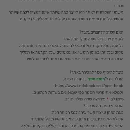
עבורם.
גישתנו העקרונית לאתר היא לייצר כמה שיותר אינפורמציה לכמה שיותר
אנשים על מנת שזאת תשרת אותם ביעילות מקסימלית ובדייקנות.
האם הכניסה לחברים בלבד?
לא, אין צורך בהרשמה מוקדמת לאתר.
כל אחד, מכל מקום יכול ורשאי להיכנס למאגרי הנתונים באתר מכל
מקום ובכל זמן באופן חופשי. אנו מאמינים שכל הקדמה או תהליך
הרש
מה כזה או אחר יסרבל את השימוש באתר לרעת הגולשים.
כיצד להוסיף ספר למכירה באתר?
יש לגשת ל'
הוסף ספר'
בכתובת הבאה:
https://www.findabook.co.il/post-book
ולמלא את פרטי הספר
כפי שמופעים בשדות הנתונים.
שימו לב,
*
פירושה שדה מילוי חובה.
הוספתי ספר, מה עכשיו?
כעת המתן שיצרו קשר עימך לגבי הכותר הנ"ל.
אנו לא מתערבים בשום אופן שהוא בתקשורת של הכותרים
המופיעים באתר ומציגים את פרט
י הכותר ובעליו בשקיפות מלאה.