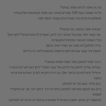
מה זה אומר להיות סוחר באתר?
כל מי שמוכר מעל 100 ספרים באתר הוא סוחר מבחינתנו וחלים עליו
תשלום מדורגים כפי שמדורגים בעמוד הוסף ספר .
מצאתי ספר במאגר, מה עכשיו?
צור קשר ישיר עם בעל הכותר דרך לינק 'מעוניין לרכוש הכותר? לחץ כאן!'.
בכל רשומה יש שני נתונים להתקשרות:
מייל וטלפון) לא חובה אך תמיד אחד מהם(.
פשוט צור קשר עם מפרסם הרשומה ומשם והלאה זה בידכם.
כיצד אוכל למחוק ספר שפירסמתי במאגר?
בקלות. עלייך ללחוץ על הלינק של 'בעל הספר? לחץ כאן לעריכה/הסרה'.
אימייל יגיע לתיבת הדואר שלך ובו יהיה ניתן או לערוך מחדש את פרטי
הספר
כגון מחיר, מצב וכו' או למוחקו.
ניתן גם לבקש מאיתנו למחוק כותרים דרך 'כתוב לנו' אך יש להקפיד
לשלוח
הבקשה רק מתוך חשבון האימייל שמופיע בכותרים הרצויים למחיקה.