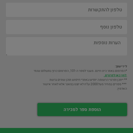
לידיעתך:
*הפרסום באתר הינו חינם. מעבר לספר ה-101, הפרסום כרוך בתשלום שנתי
לחץ כאן לפרטים.
** ייתכן ופרטי הרשומה יופיעו באתרי חיפוש תוכן שונים ברשת
*** ספרים במחיר מעל 2000 ש"ח לא יוצגו במאגר אלא לאחר אישור
האדמין.
הוספת ספר למכירה