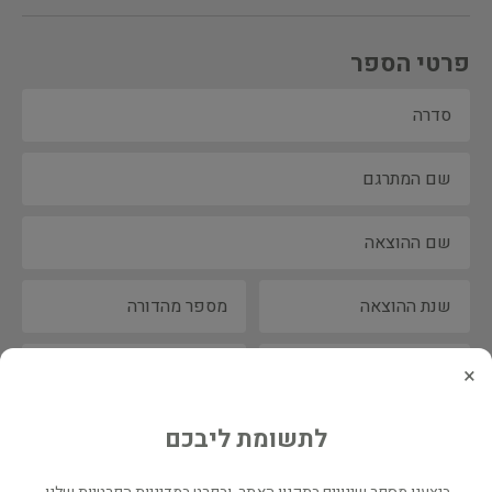
פרטי הספר
×
לתשומת ליבכם