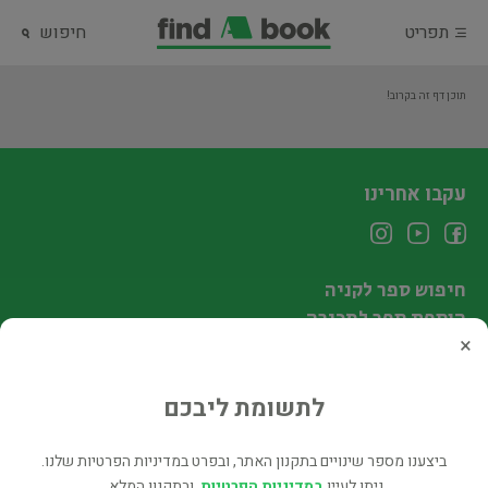
תפריט
חיפוש
תוכן דף זה בקרוב!
עקבו אחרינו
חיפוש ספר לקניה
הוספת ספר למכירה
×
הספרים המבוקשים
הצהרת נגישות
עזרה
לתשומת ליבכם
ביצענו מספר שינויים בתקנון האתר, ובפרט במדיניות הפרטיות שלנו.
הדסטארט פיינדאבוק
ניתן לעיין
במדיניות הפרטיות
, ובתקנון המלא.