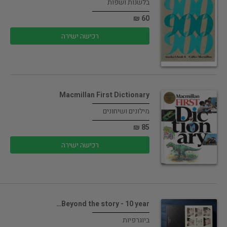
בלשנות ושפות
60 ₪
רכישה ישירה
Macmillan First Dictionary
מילונים ושיחונים
85 ₪
רכישה ישירה
Beyond the story - 10 year…
ביוגרפיות