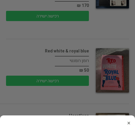
170 ₪
רכישה ישירה
Red white & royal blue
רומן רומנטי
50 ₪
רכישה ישירה
Heartless
×
מדע בדיוני ופנטזיה