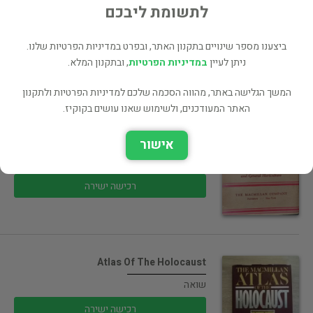
50 ₪
לתשומת ליבכם
רכישה ישירה
ביצענו מספר שינויים בתקנון האתר, ובפרט במדיניות הפרטיות שלנו.
ניתן לעיין
במדיניות הפרטיות
, ובתקנון המלא.
המשך הגלישה באתר, מהווה הסכמה שלכם למדיניות הפרטיות ולתקנון
HORTUS SECOND Dicionary of
האתר המעודכנים, ולשימוש שאנו עושים בקוקיז.
Gardening &…
חקלאות ואגרונומיה
אישור
15 ₪
רכישה ישירה
Atlas Of The Holocaust
שואה
רכישה ישירה