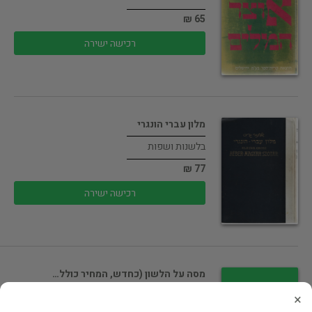
65 ₪
רכישה ישירה
מלון עברי הונגרי
בלשנות ושפות
77 ₪
רכישה ישירה
מסה על הלשון (כחדש, המחיר כולל…
בלשנות ושפות
×