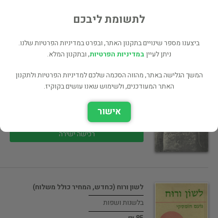
65 ₪
לתשומת ליבכם
רכישה ישירה
ביצענו מספר שינויים בתקנון האתר, ובפרט במדיניות הפרטיות שלנו.
ניתן לעיין
במדיניות הפרטיות
, ובתקנון המלא.
המשך הגלישה באתר, מהווה הסכמה שלכם למדיניות הפרטיות ולתקנון
ראשית תולדותיו של האלפבית (כחדש,
המחיר…
האתר המעודכנים, ולשימוש שאנו עושים בקוקיז.
בלשנות ושפות
אישור
145 ₪
רכישה ישירה
לשון ורוח (כחדש, המחיר כולל משלוח)
בלשנות ושפות