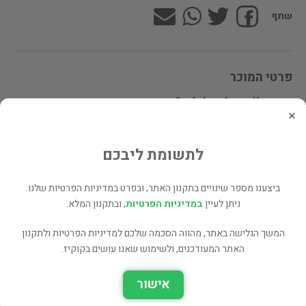
שתף
פרטי המוכר
מוכרי findabook.co.il
×
לתשומת ליבכם
לינקים נוספים
ספרים נוספים למכירה של findabook.co.il
ביצענו מספר שינויים בתקנון האתר, ובפרט במדיניות הפרטיות שלנו.
עוד ספרים מאותו מחבר/ת - Ruth (Aronson) Berman, Elite
ניתן לעיין
במדיניות הפרטיות
, ובתקנון המלא.
Olshtain (2 כותרים)
המשך הגלישה באתר, מהווה הסכמה שלכם למדיניות הפרטיות ולתקנון
כל הספרים בקטגוריית בלשנות ושפות (1,658 כותרים)
האתר המעודכנים, ולשימוש שאנו עושים בקוקיז.
כל הספרים מהוצאת University Publishing Projects (8 כותרים)
אישור
בעל הספר? לחץ כאן לעריכה/הסרה