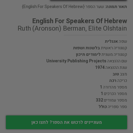
תאור תמונה:
שער הספר {English For Speakers Of Hebrew}
English For Speakers Of Hebrew
Ruth (Aronson) Berman, Elite Olshtain
שפה
אנגלית
קטגוריה ראשית
בלשנות ושפות
קטגוריה משנית
לימודים תיכון
שם ההוצאה
University Publishing Projects
שנת ההוצאה
1974
מצב
טוב
כריכה
רכה
מספר מהדורה
1
מספר הכרכים
1
מספר עמודים
332
ספר ספריה
כולל
מעוניינים לרכוש את הספר? לחצו כאן