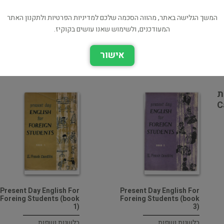
כל הספרים מהוצאת University of London Press (3 כותרים)
המשך הגלישה באתר, מהווה הסכמה שלכם למדיניות הפרטיות ולתקנון האתר
בעל הספר? לחץ כאן לעריכה/הסרה
המעודכנים, ולשימוש שאנו עושים בקוקיז.
מוכר ספר זהה? לחץ כאן להוספה למאגר
אישור
ת
C
Present Day English For
Present Day English For
Foreing Students (book
Foreing Students (book
1)
3)
בלשנות ושפות
בלשנות ושפות