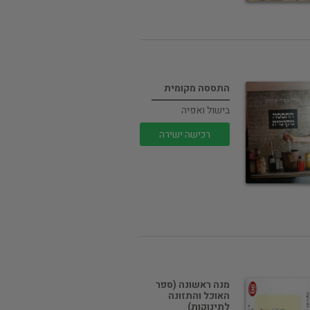
התססה מקומית
בישול ואפיה
רכישה ישירה
מנה ראשונה (ספר
האוכל והתזונה
לתינוקות)