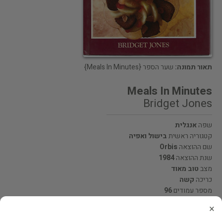
תאור תמונה:
שער הספר {Meals In Minutes}
Meals In Minutes
Bridget Jones
שפה
אנגלית
קטגוריה ראשית
בישול ואפיה
שם ההוצאה
Orbis
שנת ההוצאה
1984
מצב
טוב מאוד
כריכה
קשה
מספר עמודים
96
×
מחיר 50 ₪