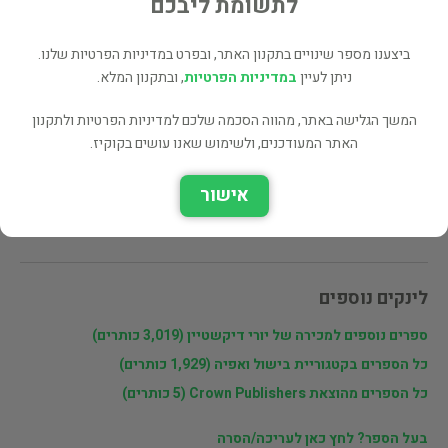
לתשומת ליבכם
מעוניינים לרכוש את הספר? לחצו כאן
ביצענו מספר שינויים בתקנון האתר, ובפרט במדיניות הפרטיות שלנו.
ניתן לעיין
במדיניות הפרטיות
, ובתקנון המלא.
שתף
המשך הגלישה באתר, מהווה הסכמה שלכם למדיניות הפרטיות ולתקנון
האתר המעודכנים, ולשימוש שאנו עושים בקוקיז.
פרטי המוכר
אישור
יורי דיקשטיין
לינקים נוספים
ספרים נוספים למכירה של יורי דיקשטיין (3,019 כותרים)
כל הספרים בקטגוריית בישול ואפיה (1,929 כותרים)
כל הספרים מהוצאת Crown Publishers (5 כותרים)
בעל הספר? לחץ כאן לעריכה/הסרה