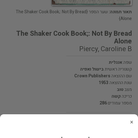
תאור תמונה:
שער הספר {The Shaker Cook Book;: Not By Bread
Alone}
The Shaker Cook Book;: Not By Bread
Alone
Piercy, Caroline B
שפה
אנגלית
קטגוריה ראשית
בישול ואפיה
שם ההוצאה
Crown Publishers
שנת ההוצאה
1953
מצב
טוב
כריכה
קשה
מספר עמודים
286
מחיר 69 ₪
×
המחיר כולל משלוח