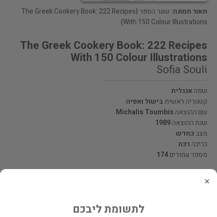
תאור תמונה:
שער הספר {The Greek Cookery Book: 222 Recipes
With 150 Colour Illustrations}
The Greek Cookery Book: 222 Recipes
With 150 Colour Illustrations
Sofia Souli
שפה
אנגלית
קטגוריה ראשית
בישול ואפיה
שם ההוצאה
Michalis Toumbis
שנת ההוצאה
1989
מצב
כחדש
כריכה
רכה
מספר עמודים
174
×
מחיר 50 ₪
המחיר כולל משלוח
לתשומת ליבכם