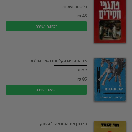
בלשנות ושפות
45 ₪
רכישה ישירה
אנו עובדים בקליעה ובאריגה / פ.…
אמנות
85 ₪
רכישה ישירה
מי נתן את ההוראה : "העסק…