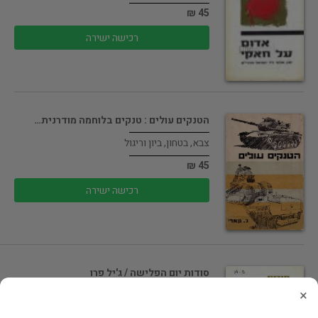
45 ₪
רכישה ישירה
הטנקים עולים : טנקים בלוחמה מודרנית…
צבא, בטחון, ביון וריגול
45 ₪
רכישה ישירה
סודות יום הפלישה / ג'יל פרו
×
צבא, בטחון, ביון וריגול