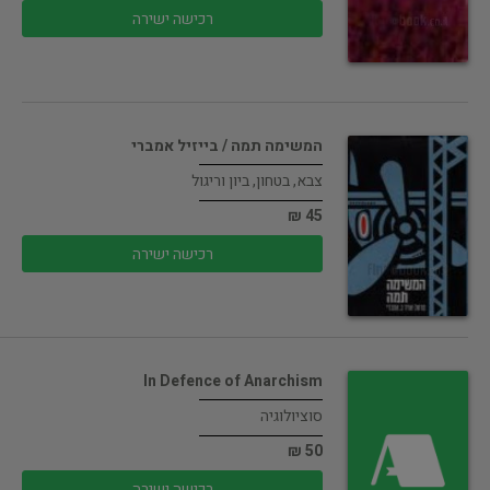
רכישה ישירה
המשימה תמה / בייזיל אמברי
צבא, בטחון, ביון וריגול
45 ₪
רכישה ישירה
In Defence of Anarchism
סוציולוגיה
50 ₪
רכישה ישירה