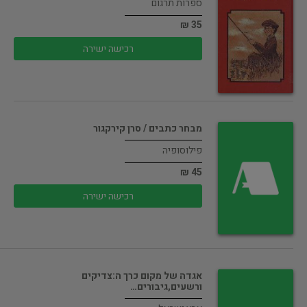
ספרות תרגום
35 ₪
רכישה ישירה
מבחר כתבים / סרן קירקגור
פילוסופיה
45 ₪
רכישה ישירה
אגדה של מקום כרך ה:צדיקים
ורשעים,גיבורים…