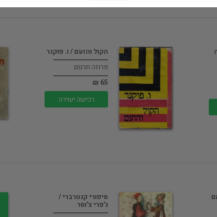
הקול והזעם / ו. פוקנר
פרוזה תרגום
65 ₪
רכישה ישירה
ם
סיפורי קנטרברי /
ג'פרי צ'וסר