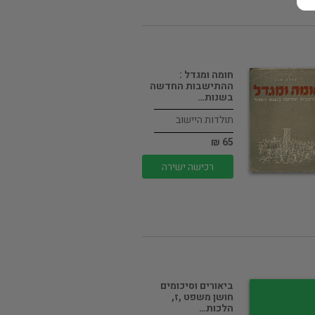
חומה ומגדל :
ההתישבות החדשה
בשנות…
תולדות היישוב
65 ₪
רכישה ישירה
ביאורים וסיכומים
חושן משפט ,ז,
הלכות…