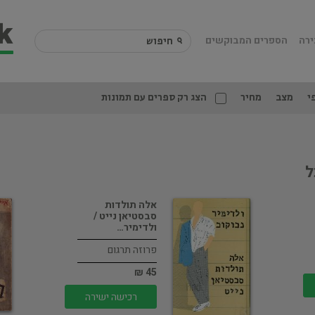
ירה
הספרים המבוקשים
י
מצב
מחיר
הצג רק ספרים עם תמונות
ל
אלה תולדות
סבסטיאן נייט /
ולדימיר…
פרוזה תרגום
45 ₪
רכישה ישירה