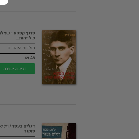
פרנץ קפקא - שאלה
של זהות…
תולדות היהודים
45 ₪
רכישה ישירה
דגלים בעפר / ויליא
פוקנר