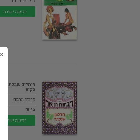
ספרות תרגום
רכישה ישירה
×
היהלום שבכתר / פו
סקוט
פרוזה תרגום
45 ₪
רכישה ישירה