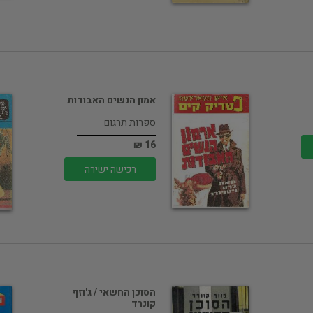
אמון הנשים האבודות
ספרות תרגום
16 ₪
רכישה ישירה
הסוכן החשאי / ג'וזף
קונרד