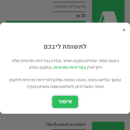
מדע בדיוני ופנטזיה
25 ₪
רכישה ישירה
×
לתשומת ליבכם
DOOMSDAY 1999 Countdown to the
ביצענו מספר שינויים בתקנון האתר, ובפרט במדיניות הפרטיות שלנו.
New…
ניתן לעיין
במדיניות הפרטיות
, ובתקנון המלא.
העידן החדש ומיסטיקה
המשך הגלישה באתר, מהווה הסכמה שלכם למדיניות הפרטיות ולתקנון
25 ₪
האתר המעודכנים, ולשימוש שאנו עושים בקוקיז.
רכישה ישירה
אישור
The Roswell incident