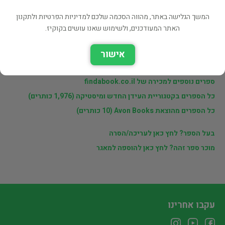
פרטי המוכר
המשך הגלישה באתר, מהווה הסכמה שלכם למדיניות הפרטיות ולתקנון
מוכרי findabook.co.il
האתר המעודכנים, ולשימוש שאנו עושים בקוקיז.
אישור
לינקים נוספים
ספרים נוספים למכירה של findabook.co.il
כל הספרים בקטגוריית העידן החדש ומיסטיקה (1,976 כותרים)
כל הספרים מהוצאת Avon Books (10 כותרים)
בעל הספר? לחץ כאן לעריכה/הסרה
מוכר ספר זהה? לחץ כאן להוספה למאגר
עקבו אחרינו