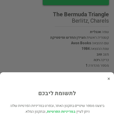
The Bermuda Triangle
Berlitz, Charels
שפה
אנגלית
קטגוריה ראשית
העידן החדש ומיסטיקה
שם ההוצאה
Avon Books
שנת ההוצאה
1984
מצב
טוב
כריכה
רכה
מספר מהדורה
1
×
מעוניינים לרכוש את הספר? לחצו כאן
לתשומת ליבכם
שתף
ביצענו מספר שינויים בתקנון האתר, ובפרט במדיניות הפרטיות שלנו.
ניתן לעיין
במדיניות הפרטיות
, ובתקנון המלא.