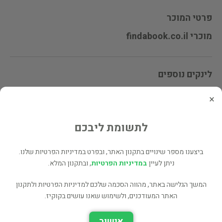
פרטי המוכר
מוכרי findabook.co.il
לינקים נוספים
ספרים נוספים למכירה של findabook.co.il
×
עוד ספרים מאותו מחבר/ת - Berlitz, Charles (3 כותרים)
כל הספרים בקטגוריית העידן החדש ומיסטיקה (1,976 כותרים)
לתשומת ליבכם
כל הספרים מהוצאת Granada (10 כותרים)
ביצענו מספר שינויים בתקנון האתר, ובפרט במדיניות הפרטיות שלנו.
בעל הספר? לחץ כאן לעריכה/הסרה
ניתן לעיין
במדיניות הפרטיות
, ובתקנון המלא.
מוכר ספר זהה? לחץ כאן להוספה למאגר
המשך הגלישה באתר, מהווה הסכמה שלכם למדיניות הפרטיות ולתקנון
האתר המעודכנים, ולשימוש שאנו עושים בקוקיז.
ספרים נוספים מאת Berlitz, Charles
אישור