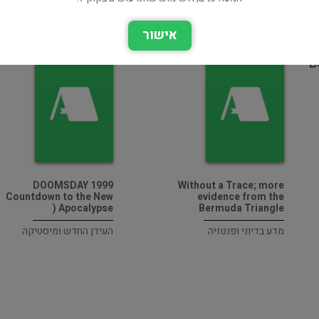
אישור
ת
B
DOOMSDAY 1999
Without a Trace; more
Countdown to the New
evidence from the
Apocalypse (
Bermuda Triangle
מדע בדיוני ופנטזיה
העידן החדש ומיסטיקה