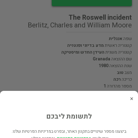
The Roswell incident
Berlitz, Charles and William Moore
שפה
אנגלית
קטגוריה ראשית
מדע בדיוני ופנטזיה
קטגוריה משנית
העידן החדש ומיסטיקה
שם ההוצאה
Granada
שנת ההוצאה
1980
מצב
טוב
כריכה
רכה
מספר מהדורה
1
×
מעוניינים לרכוש את הספר? לחצו כאן
לתשומת ליבכם
שתף
ביצענו מספר שינויים בתקנון האתר, ובפרט במדיניות הפרטיות שלנו.