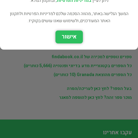
ניתן לעיין
במדיניות הפרטיות
, ובתקנון המלא.
פרטי המוכר
המשך הגלישה באתר, מהווה הסכמה שלכם למדיניות הפרטיות ולתקנון
מוכרי findabook.co.il
האתר המעודכנים, ולשימוש שאנו עושים בקוקיז.
אישור
לינקים נוספים
ספרים נוספים למכירה של findabook.co.il
כל הספרים בקטגוריית מדע בדיוני ופנטזיה (5,666 כותרים)
כל הספרים מהוצאת Granada (10 כותרים)
בעל הספר? לחץ כאן לעריכה/הסרה
מוכר ספר זהה? לחץ כאן להוספה למאגר
עקבו אחרינו