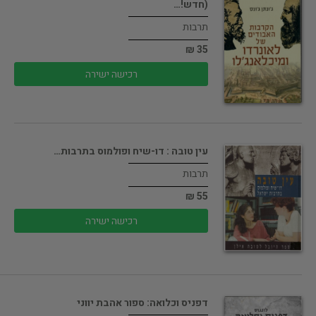
(חדש!…
תרבות
35 ₪
רכישה ישירה
עין טובה : דו-שיח ופולמוס בתרבות…
תרבות
55 ₪
רכישה ישירה
דפניס וכלואה: ספור אהבת יווני