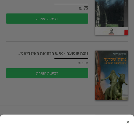
75 ₪
רכישה ישירה
נוצה שסועה - איש הרפואה האינדיאני…
תרבות
רכישה ישירה
תרבות יוון העתיקה (כחדש, המחיר כולל…
×
תרבות