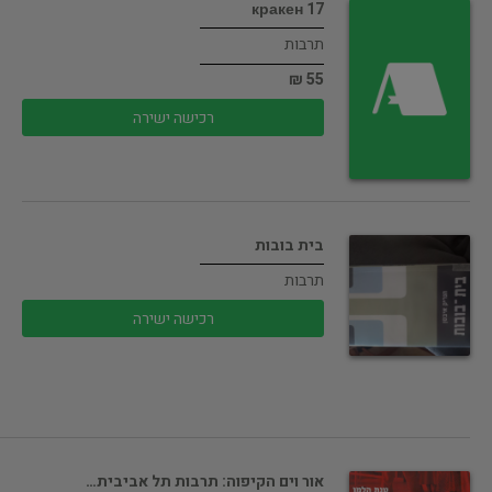
кракен 17
תרבות
55 ₪
רכישה ישירה
בית בובות
תרבות
רכישה ישירה
אור וים הקיפוה: תרבות תל אביבית…