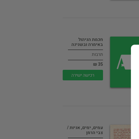
חכמת הניהול
באימרה ובשנינה
תרבות
35 ₪
רכישה ישירה
עמים, ימים, אניות /
צבי הרמן