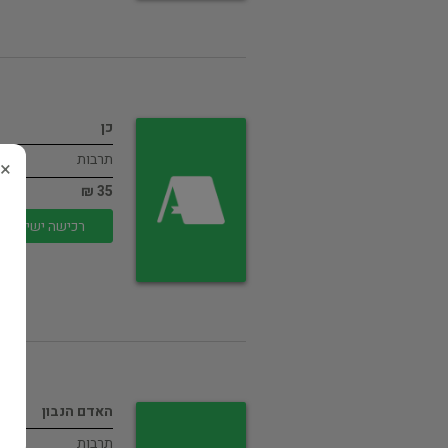
כן
תרבות
×
35 ₪
רכישה ישירה
האדם הנבון
תרבות