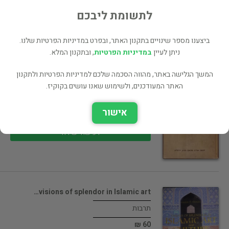
לתשומת ליבכם
רכישה ישירה
ביצענו מספר שינויים בתקנון האתר, ובפרט במדיניות הפרטיות שלנו.
ניתן לעיין
במדיניות הפרטיות
, ובתקנון המלא.
המשך הגלישה באתר, מהווה הסכמה שלכם למדיניות הפרטיות ולתקנון
טיל אולנשפיגל
האתר המעודכנים, ולשימוש שאנו עושים בקוקיז.
תרבות
אישור
0 ₪
רכישה ישירה
visions of splendor in Islamic art…
תרבות
60 ₪