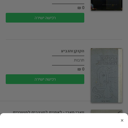
0 ₪
רכישה ישירה
הקנקן והגביע
תרבות
0 ₪
רכישה ישירה
וואבי סאבי - לאמנים,למעצבים,למשוררים
ולפילוסופים (חדש…
×
תרבות