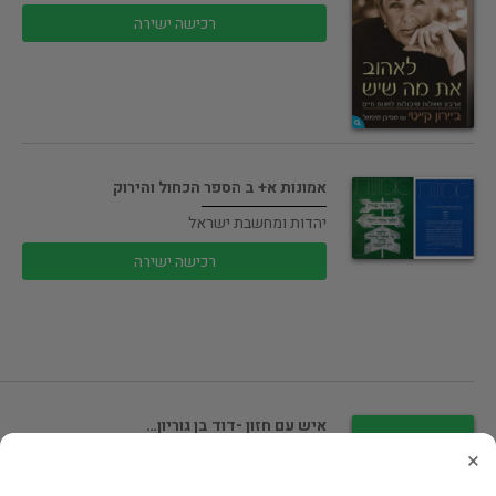
רכישה ישירה
אמונות א+ ב הספר הכחול והירוק
יהדות ומחשבת ישראל
רכישה ישירה
איש עם חזון -דוד בן גוריון…
×
ביוגרפיות