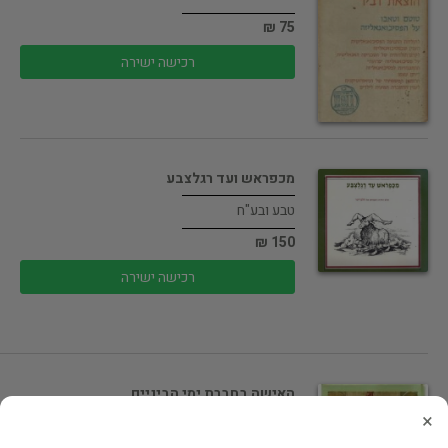
75 ₪
רכישה ישירה
מכפראש ועד רגלצבע
טבע ובע"ח
150 ₪
רכישה ישירה
האישה בחברת ימי הביניים
×
מין ומיגדר