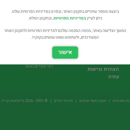
ביצענו מספר שינויים בתקנון האתר, ובפרט במדיניות הפרטיות שלנו.
ניתן לעיין
במדיניות הפרטיות
, ובתקנון המלא.
המשך הגלישה באתר, מהווה הסכמה שלכם למדיניות הפרטיות ולתקנון האתר
המעודכנים, ולשימוש שאנו עושים בקוקיז.
חיפוש ספר לקניה
הדסטארט פיינדאבוק
אישור
תודה לתומכים
הוספת ספר למכירה
דפי ספר באתר
הספרים המבוקשים
דפי מוכרים באתר
הצהרת נגישות
עזרה
ות הפרטיות
תקנון ותנאי שימוש
זכויות יוצרים
© 2001 -
2026
פיינדאבוק.קו.יל - היד2 של הספרים ה