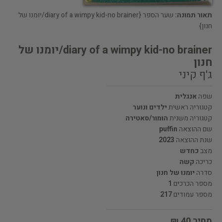
תאור תמונה:
שער הספר {diary of a wimpy kid-no brainer/יומנו של
חנון}
diary of a wimpy kid-no brainer/יומנו של
חנון
ג'ף קיני
שפה
אנגלית
קטגוריה ראשית
ילדים ונוער
קטגוריה משנית
הומור/סאטירה
שם ההוצאה
puffin
שנת ההוצאה
2023
מצב
כחדש
כריכה
קשה
סדרה
יומנו של חנון
מספר הכרכים
1
מספר עמודים
217
מחיר 40 ₪