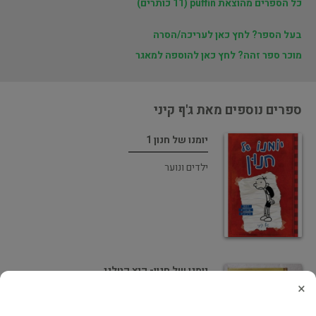
כל הספרים מהוצאת puffin (11 כותרים)
בעל הספר? לחץ כאן לעריכה/הסרה
מוכר ספר זהה? לחץ כאן להוספה למאגר
ספרים נוספים מאת ג'ף קיני
יומנו של חנון 1
ילדים ונוער
יומנו של חנון- קיץ קטלני
×
ילדים ונוער