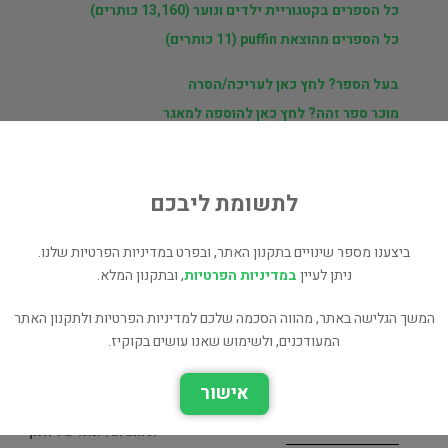
כל הספרים בקטגוריית ילדים ונוער (13,160 כותרים)
כל הספרים מהוצאת puffin (11 כותרים)
בעל הספר? לחץ כאן לעריכה/הסרה
מוכר ספר זהה? לחץ כאן להוספה למאגר
לתשומת ליבכם
ת
ני
ביצענו מספר שינויים בתקנון האתר, ובפרט במדיניות הפרטיות שלנו.
ניתן לעיין
במדיניות הפרטיות
, ובתקנון המלא.
המשך הגלישה באתר, מהווה הסכמה שלכם למדיניות הפרטיות ולתקנון האתר
המעודכנים, ולשימוש שאנו עושים בקוקיז.
אישור
יומנו של חנון-מלחמת
diary of a wimpy kid-no
הלהקות
brainer/יומנו של חנון