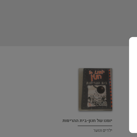
יומנו של חנון-בית ההריסות
ילדים ונוער