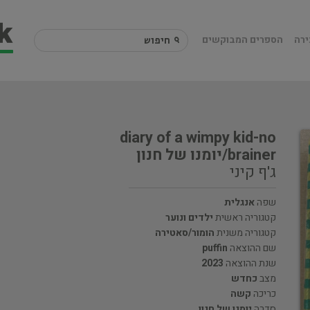
ירה
הספרים המבוקשים
diary of a wimpy kid-no
brainer/יומנו של חנון
ג'ף קיני
שפה
אנגלית
קטגוריה ראשית
ילדים ונוער
קטגוריה משנית
הומור/סאטירה
שם ההוצאה
puffin
שנת ההוצאה
2023
מצב
כחדש
כריכה
קשה
סדרה
יומנו של חנון