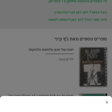
כל הספרים מהוצאת puffin (11 כותרים)
בעל הספר? לחץ כאן לעריכה/הסרה
מוכר ספר זהה? לחץ כאן להוספה למאגר
ספרים נוספים מאת ג'ף קיני
יומנו של חנון-מלחמת הלהקות
ילדים ונוער
diary of a wimpy kid-no brainer/יומנו של
חנון
×
ילדים ונוער