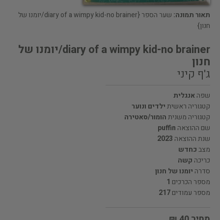
תאור תמונה:
שער הספר {diary of a wimpy kid-no brainer/יומנו של
חנון}
diary of a wimpy kid-no brainer/יומנו של
חנון
ג'ף קיני
שפה
אנגלית
קטגוריה ראשית
ילדים ונוער
קטגוריה משנית
הומור/סאטירה
שם ההוצאה
puffin
שנת ההוצאה
2023
מצב
כחדש
כריכה
קשה
סדרה
יומנו של חנון
מספר הכרכים
1
מספר עמודים
217
מחיר 40 ₪