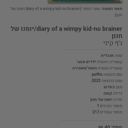
תאור תמונה:
שער הספר {diary of a wimpy kid-no brainer/יומנו של
חנון}
diary of a wimpy kid-no brainer/יומנו של
חנון
ג'ף קיני
שפה
אנגלית
קטגוריה ראשית
ילדים ונוער
קטגוריה משנית
הומור/סאטירה
שם ההוצאה
puffin
שנת ההוצאה
2023
מצב
כחדש
כריכה
קשה
סדרה
יומנו של חנון
מספר הכרכים
1
מספר עמודים
217
מחיר 40 ₪