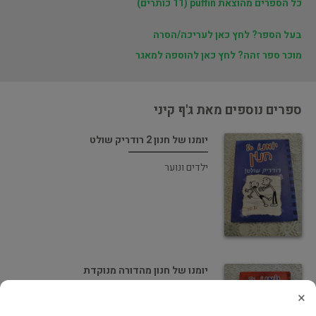
כל הספרים מהוצאת puffin (11 כותרים)
בעל הספר? לחץ כאן לעריכה/הסרה
מוכר ספר זהה? לחץ כאן להוספה למאגר
ספרים נוספים מאת ג'ף קיני
יומנו של חנון 2 רודריק שולט
ילדים ונוער
יומנו של חנון מהדורה מנוקדת
×
ילדים ונוער