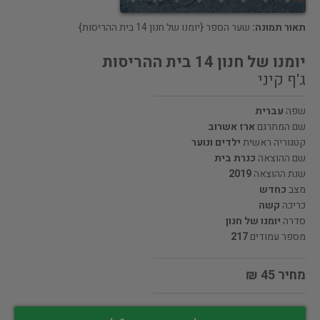
תאור תמונה:
שער הספר {יומנו של חנון 14 בית ההריסות}
יומנו של חנון 14 בית ההריסות
ג'ף קיני
שפה
עברית
שם המתרגם
ארז אשרוב
קטגוריה ראשית
ילדים ונוער
שם ההוצאה
כנרת בית
שנת ההוצאה
2019
מצב
כחדש
כריכה
קשה
סדרה
יומנו של חנון
מספר עמודים
217
מחיר 45 ₪