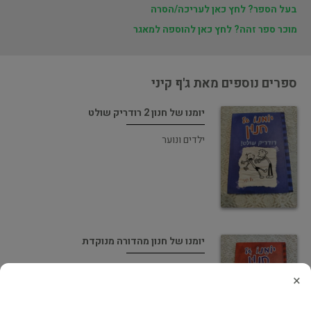
בעל הספר? לחץ כאן לעריכה/הסרה
מוכר ספר זהה? לחץ כאן להוספה למאגר
ספרים נוספים מאת ג'ף קיני
יומנו של חנון 2 רודריק שולט
ילדים ונוער
יומנו של חנון מהדורה מנוקדת
ילדים ונוער
×