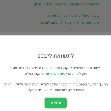
כל הספרים מהוצאת כנרת בית (119 כותרים)
בעל הספר? לחץ כאן לעריכה/הסרה
מוכר ספר זהה? לחץ כאן להוספה למאגר
ת
לתשומת ליבכם
ני
ביצענו מספר שינויים בתקנון האתר, ובפרט במדיניות הפרטיות שלנו.
ניתן לעיין
במדיניות הפרטיות
, ובתקנון המלא.
המשך הגלישה באתר, מהווה הסכמה שלכם למדיניות הפרטיות ולתקנון האתר
המעודכנים, ולשימוש שאנו עושים בקוקיז.
יומנו של חנון 14 בית
יומנו של חנון
אישור
ההריסות
הומור/סאטירה
ילדים ונוער