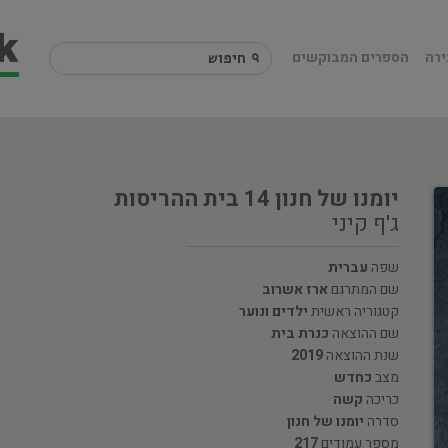
ירה
הספרים המבוקשים
יומנו של חנון 14 בית ההריסות
ג'ף קיני
שפה
עברית
שם המתרגם
ארז אשרוב
קטגוריה ראשית
ילדים ונוער
שם ההוצאה
כנרת בית
שנת ההוצאה
2019
מצב
כחדש
כריכה
קשה
סדרה
יומנו של חנון
מספר עמודים
217