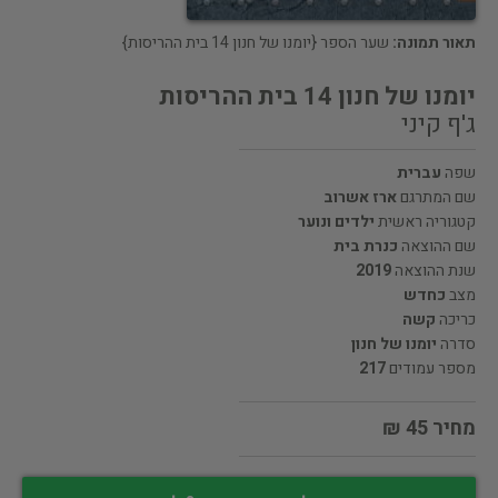
תאור תמונה:
שער הספר {יומנו של חנון 14 בית ההריסות}
יומנו של חנון 14 בית ההריסות
ג'ף קיני
שפה
עברית
שם המתרגם
ארז אשרוב
קטגוריה ראשית
ילדים ונוער
שם ההוצאה
כנרת בית
שנת ההוצאה
2019
מצב
כחדש
כריכה
קשה
סדרה
יומנו של חנון
מספר עמודים
217
מחיר 45 ₪