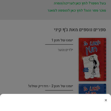
בעל הספר? לחץ כאן לעריכה/הסרה
מוכר ספר זהה? לחץ כאן להוספה למאגר
ספרים נוספים מאת ג'ף קיני
יומנו של חנון 1
ילדים ונוער
יומנו של חנון 2 - רודריק שולט!
ילדים ונוער
×