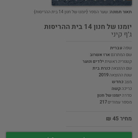
תאור תמונה:
שער הספר {יומנו של חנון 14 בית ההריסות}
יומנו של חנון 14 בית ההריסות
ג'ף קיני
שפה
עברית
שם המתרגם
ארז אשרוב
קטגוריה ראשית
ילדים ונוער
שם ההוצאה
כנרת בית
שנת ההוצאה
2019
מצב
כחדש
כריכה
קשה
סדרה
יומנו של חנון
מספר עמודים
217
מחיר 45 ₪