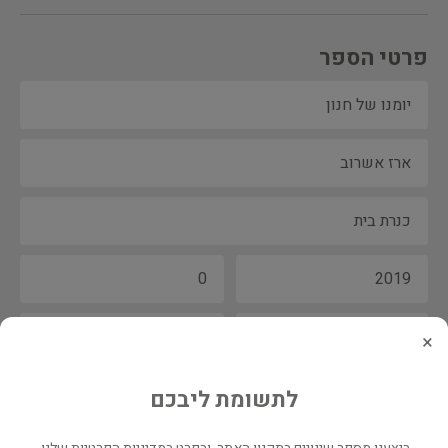
פרטי הספר
×
לתשומת ליבכם