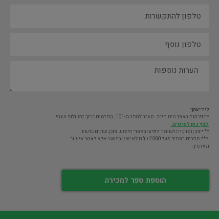
לידיעתך:
*הפרסום באתר הינו חינם. מעבר לספר ה-101, הפרסום כרוך בתשלום שנתי
לחץ כאן לפרטים.
** ייתכן ופרטי הרשומה יופיעו באתרי חיפוש תוכן שונים ברשת
*** ספרים במחיר מעל 2000 ש"ח לא יוצגו במאגר אלא לאחר אישור
האדמין.
הוספת ספר למכירה