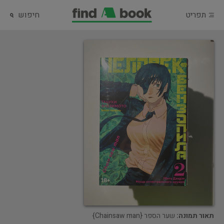
תפריט
חיפוש
תאור תמונה:
שער הספר {Chainsaw man}