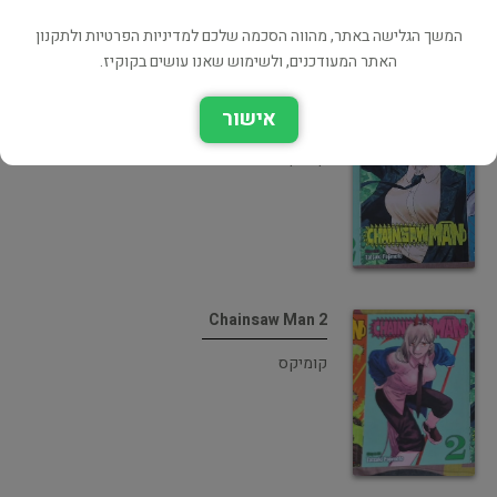
המשך הגלישה באתר, מהווה הסכמה שלכם למדיניות הפרטיות ולתקנון
האתר המעודכנים, ולשימוש שאנו עושים בקוקיז.
Chainsaw Man 3
אישור
קומיקס
Chainsaw Man 2
קומיקס