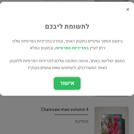
×
קומיקס
לתשומת ליבכם
ביצענו מספר שינויים בתקנון האתר, ובפרט במדיניות הפרטיות שלנו.
ניתן לעיין
במדיניות הפרטיות
, ובתקנון המלא.
Chainsaw man volume 5
המשך הגלישה באתר, מהווה הסכמה שלכם למדיניות הפרטיות ולתקנון
קומיקס
האתר המעודכנים, ולשימוש שאנו עושים בקוקיז.
אישור
Chainsaw man volume 4
קומיקס