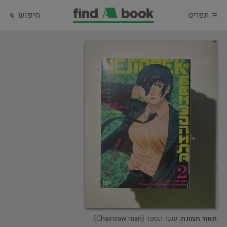
תפריט
חיפוש
תאור תמונה:
שער הספר {Chainsaw man}