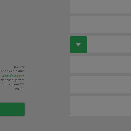
לידיעתך:
*הפרסום באתר הינו חינם. מעבר לס
לחץ כאן לפרטים.
** ייתכן ופרטי הרשו
*** ספרים במחיר מעל 2000 ש"ח לא יוצגו במאגר אלא לא
האדמין.