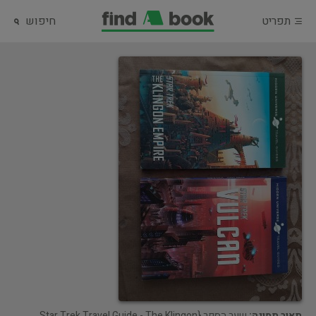
תפריט
חיפוש
תאור תמונה:
שער הספר {Star Trek Travel Guide - The Klingon