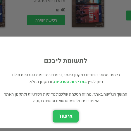
מדע בדיוני ופנטזיה
40 ₪
רכישה ישירה
לתשומת ליבכם
Doctor Who : The
10th Doctor…
ביצענו מספר שינויים בתקנון האתר, ובפרט במדיניות הפרטיות שלנו.
ניתן לעיין
במדיניות הפרטיות
, ובתקנון המלא.
קומיקס
50 ₪
המשך הגלישה באתר, מהווה הסכמה שלכם למדיניות הפרטיות ולתקנון האתר
המעודכנים, ולשימוש שאנו עושים בקוקיז.
רכישה ישירה
אישור