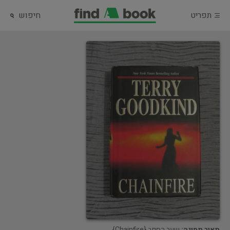
תפריט
חיפוש
תאור תמונה:
שער הספר {Chainfire}