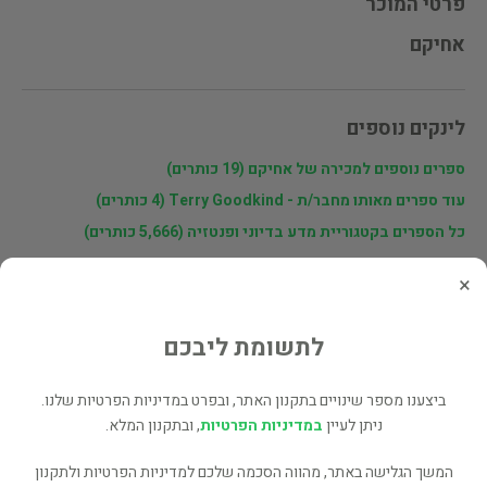
פרטי המוכר
אחיקם
לינקים נוספים
ספרים נוספים למכירה של אחיקם (19 כותרים)
עוד ספרים מאותו מחבר/ת - Terry Goodkind (4 כותרים)
כל הספרים בקטגוריית מדע בדיוני ופנטזיה (5,666 כותרים)
×
בעל הספר? לחץ כאן לעריכה/הסרה
מוכר ספר זהה? לחץ כאן להוספה למאגר
לתשומת ליבכם
ספרים נוספים מאת Terry Goodkind
ביצענו מספר שינויים בתקנון האתר, ובפרט במדיניות הפרטיות שלנו.
ניתן לעיין
במדיניות הפרטיות
, ובתקנון המלא.
Phantom
המשך הגלישה באתר, מהווה הסכמה שלכם למדיניות הפרטיות ולתקנון
מדע בדיוני ופנטזיה