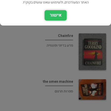
האתר המעודכנים, ולשימוש שאנו עושים בקוקיז.
אישור
Chainfire
מדע בדיוני ופנטזיה
the omen machine
ספרות תרגום