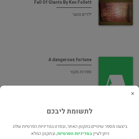
Fall Of Glants By Ken Follett
ילדים ונוער
A dangerous fortune
ספרות מקור
×
לתשומת ליבכם
Winter of the World
ביצענו מספר שינויים בתקנון האתר, ובפרט במדיניות הפרטיות שלנו.
רומן היסטורי
ניתן לעיין
במדיניות הפרטיות
, ובתקנון המלא.