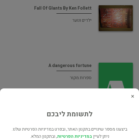
Fall Of Glants By Ken Follett
ילדים ונוער
A dangerous fortune
ספרות מקור
×
לתשומת ליבכם
Winter of the World
ביצענו מספר שינויים בתקנון האתר, ובפרט במדיניות הפרטיות שלנו.
רומן היסטורי
ניתן לעיין
במדיניות הפרטיות
, ובתקנון המלא.