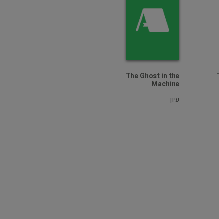
The Ghost in the
Machine
עיון