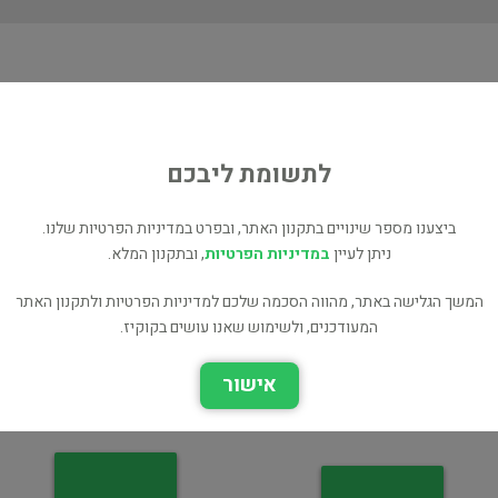
ת
K
לתשומת ליבכם
ביצענו מספר שינויים בתקנון האתר, ובפרט במדיניות הפרטיות שלנו.
ניתן לעיין
במדיניות הפרטיות
, ובתקנון המלא.
המשך הגלישה באתר, מהווה הסכמה שלכם למדיניות הפרטיות ולתקנון האתר
Insight and Outlook
thieves at night -
המעודכנים, ולשימוש שאנו עושים בקוקיז.
chronicle of an
experiment / arthur
פילוסופיה
koestler
אישור
רומן היסטורי