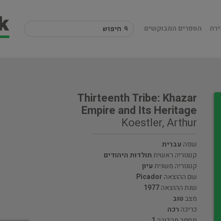
ירה
הספרים המבוקשים
Thirteenth Tribe: Khazar
Empire and Its Heritage
Koestler, Arthur
שפה
עברית
קטגוריה ראשית
תולדות היהודים
קטגוריה משנית
עיון
שם ההוצאה
Picador
שנת ההוצאה
1977
מצב
טוב
כריכה
רכה
מספר מהדורה
1