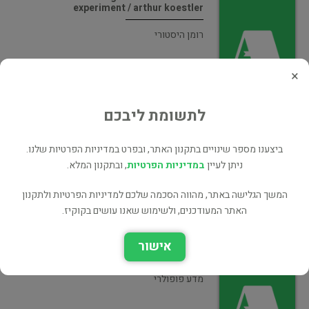
experiment / arthur koestler
רומן היסטורי
×
לתשומת ליבכם
Insight and Outlook
ביצענו מספר שינויים בתקנון האתר, ובפרט במדיניות הפרטיות שלנו.
פילוסופיה
ניתן לעיין
במדיניות הפרטיות
, ובתקנון המלא.
המשך הגלישה באתר, מהווה הסכמה שלכם למדיניות הפרטיות ולתקנון
האתר המעודכנים, ולשימוש שאנו עושים בקוקיז.
אישור
The Case of the Midwife Toad
מדע פופולרי