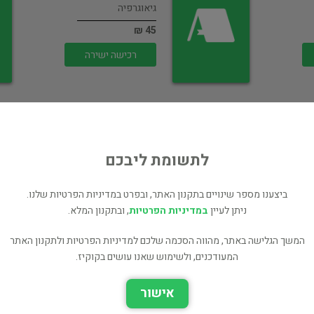
גיאוגרפיה
45 ₪
רכישה ישירה
לתשומת ליבכם
Picturesque
Je
Palestine: Sinai
ביצענו מספר שינויים בתקנון האתר, ובפרט במדיניות הפרטיות שלנו.
and the South,…
ניתן לעיין
במדיניות הפרטיות
, ובתקנון המלא.
גיאוגרפיה
המשך הגלישה באתר, מהווה הסכמה שלכם למדיניות הפרטיות ולתקנון האתר
50 ₪
המעודכנים, ולשימוש שאנו עושים בקוקיז.
רכישה ישירה
אישור