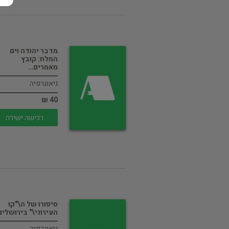
מדבר יהודה וים
המלח: קובץ
מאמרים…
גיאוגרפיה
40 ₪
רכישה ישירה
סיפורו של ה\"קו
העירוני\" בירושלים
גיאוגרפיה