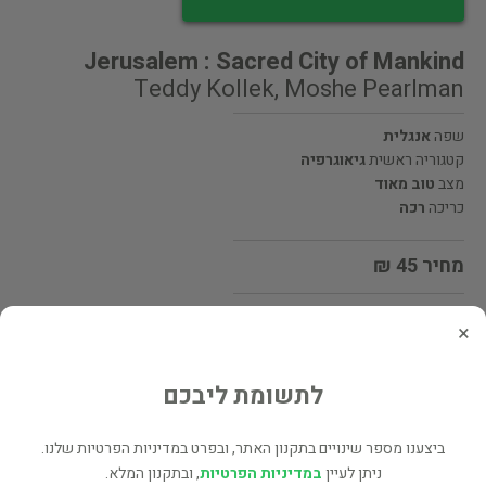
Jerusalem : Sacred City of Mankind
Teddy Kollek, Moshe Pearlman
שפה
אנגלית
קטגוריה ראשית
גיאוגרפיה
מצב
טוב מאוד
כריכה
רכה
מחיר 45 ₪
×
מעוניינים לרכוש את הספר? לחצו כאן
לתשומת ליבכם
שתף
ביצענו מספר שינויים בתקנון האתר, ובפרט במדיניות הפרטיות שלנו.
ניתן לעיין
במדיניות הפרטיות
, ובתקנון המלא.