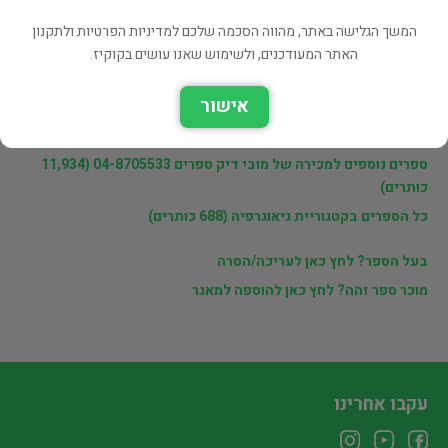
פרטי המוכר
המשך הגלישה באתר, מהווה הסכמה שלכם למדיניות הפרטיות ולתקנון
מובי דיק ספרים 04-8705533
האתר המעודכנים, ולשימוש שאנו עושים בקוקיז.
אישור
לינקים נוספים
ספרים נוספים למכירה של מובי דיק ספרים 04-8705533 (11,934
כותרים)
כל הספרים בקטגוריית גיאוגרפיה (688 כותרים)
בעל הספר? לחץ כאן לעריכה/הסרה
מוכר ספר זהה? לחץ כאן להוספה למאגר
עקבו אחרינו