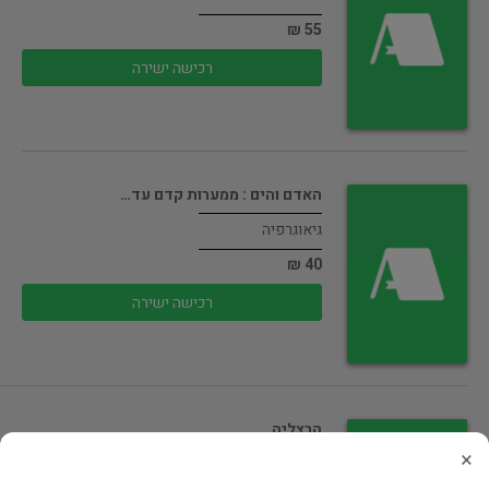
55 ₪
רכישה ישירה
האדם והים : ממערות קדם עד…
גיאוגרפיה
40 ₪
רכישה ישירה
הרצליה
×
גיאוגרפיה